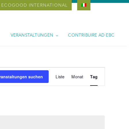
ECOGOOD INTERNATIONAL
VERANSTALTUNGEN
CONTRIBUIRE AD EBC
Veranstaltung
ranstaltungen suchen
Liste
Monat
Tag
Ansichten-
Navigation