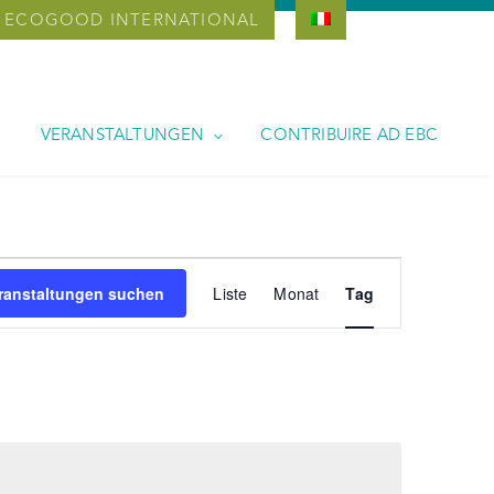
ECOGOOD INTERNATIONAL
VERANSTALTUNGEN
CONTRIBUIRE AD EBC
Veranstaltung
ranstaltungen suchen
Liste
Monat
Tag
Ansichten-
Navigation