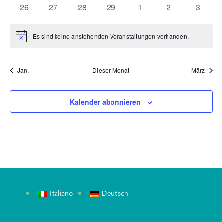
Veranstaltungen
Veranstaltungen
Veranstaltungen
Veranstaltungen
Veranstaltungen
Veranstaltungen
Veranst
0
0
0
0
0
0
0
26
27
28
29
1
2
3
Veranstaltungen
Veranstaltungen
Veranstaltungen
Veranstaltungen
Veranstaltungen
Veranstaltunge
Veranst
Es sind keine anstehenden Veranstaltungen vorhanden.
Hinweis
Jan.
Dieser Monat
März
Kalender abonnieren
Italiano
Deutsch