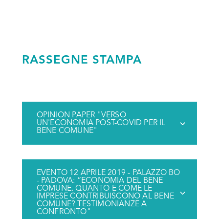
RASSEGNE STAMPA
OPINION PAPER "VERSO
UN'ECONOMIA POST-COVID PER IL
BENE COMUNE"
EVENTO 12 APRILE 2019 - PALAZZO BO
- PADOVA: “ECONOMIA DEL BENE
COMUNE. QUANTO E COME LE
IMPRESE CONTRIBUISCONO AL BENE
COMUNE? TESTIMONIANZE A
CONFRONTO"