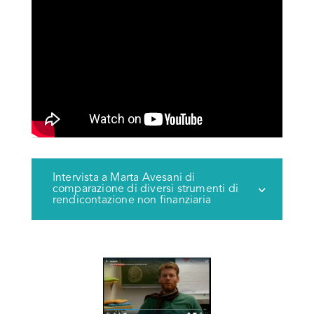
Intervista a Marta Avesani di
comparazione di diversi strumenti di
rendicontazione non finanziaria