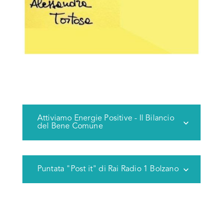
Attiviamo Energie Positive - Il Bilancio
del Bene Comune
Puntata "Post it" di Rai Radio 1 Bolzano