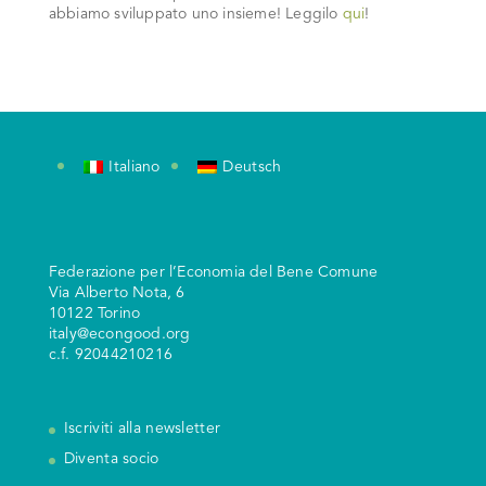
abbiamo sviluppato uno insieme! Leggilo
qui
!
Italiano
Deutsch
Federazione per l’Economia del Bene Comune
V
ia Alberto Nota, 6
10122 Torino
italy@econgood.org
c.f. 92044210216
Iscriviti alla newsletter
Diventa socio