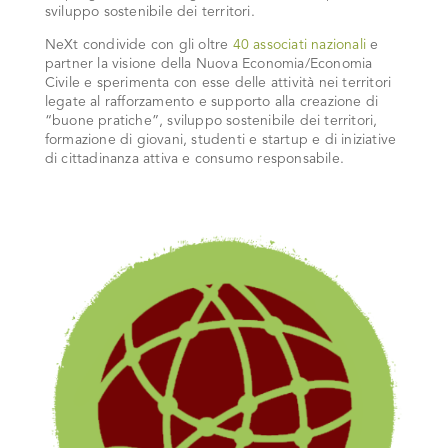
sviluppo sostenibile dei territori.
NeXt condivide con gli oltre
40 associati nazionali
e
partner la visione della Nuova Economia/Economia
Civile e sperimenta con esse delle attività nei territori
legate al rafforzamento e supporto alla creazione di
“buone pratiche”, sviluppo sostenibile dei territori,
formazione di giovani, studenti e startup e di iniziative
di cittadinanza attiva e consumo responsabile.