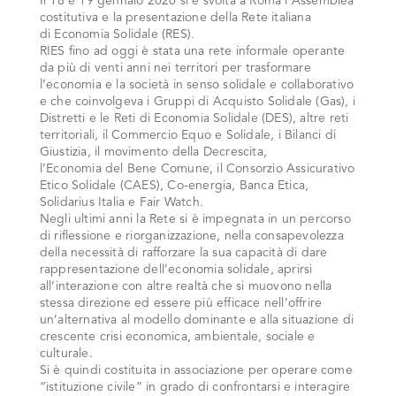
Il 18 e 19 gennaio 2020 si è svolta a Roma l’Assemblea
costitutiva e la presentazione della Rete italiana
di
Economia
Solidale (RES).
RIES fino ad oggi è stata una rete informale operante
da più di venti anni nei territori per trasformare
l’
economia
e la società in senso solidale e collaborativo
e che coinvolgeva i Gruppi di Acquisto Solidale (Gas), i
Distretti e le Reti di
Economia
Solidale (DES), altre reti
territoriali, il Commercio Equo e Solidale, i Bilanci di
Giustizia, il movimento della Decrescita,
l’
Economia
del
Bene
Comune
, il Consorzio Assicurativo
Etico Solidale (CAES), Co-energia, Banca Etica,
Solidarius Italia e Fair Watch.
Negli ultimi anni la Rete si è impegnata in un percorso
di riflessione e riorganizzazione, nella consapevolezza
della necessità di rafforzare la sua capacità di dare
rappresentazione dell’
economia
solidale, aprirsi
all’interazione con altre realtà che si muovono nella
stessa direzione ed essere più efficace nell’offrire
un’alternativa al modello dominante e alla situazione di
crescente crisi economica, ambientale, sociale e
culturale.
Si è quindi costituita in associazione per operare come
“istituzione civile” in grado di confrontarsi e interagire