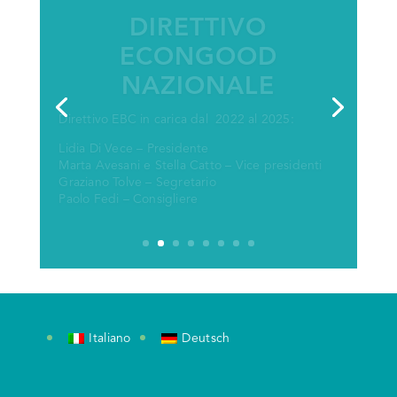
Coordinatori: Chiara Cuttica e Carlo Tresso
Luoghi di ritrovo: Torino
Data di costituzionene: 2016
Email: piemonte@econgood.org
Aziende Bilanciate: Panacea, Cha Maria srl sb,
Società Mutua Piemonte, Fondazione della
Comunità di Mirafiori
Italiano
Deutsch