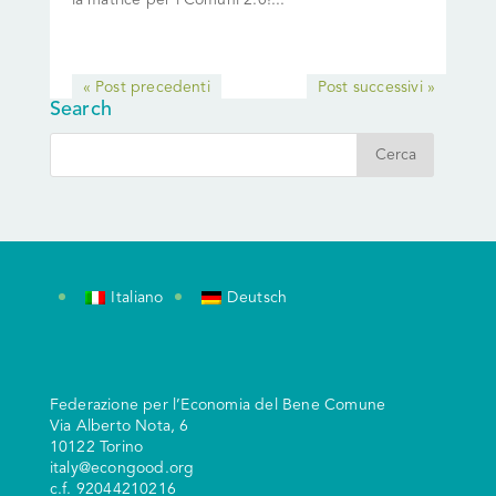
la matrice per i Comuni 2.0!...
« Post precedenti
Post successivi »
Search
Italiano
Deutsch
Federazione per l’Economia del Bene Comune
V
ia Alberto Nota, 6
10122 Torino
italy@econgood.org
c.f. 92044210216