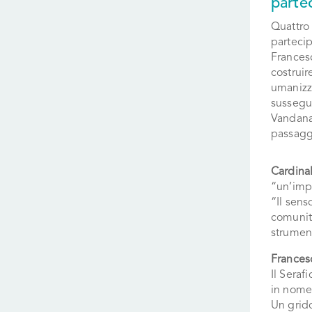
parte
Quattro 
parteci
Frances
costruir
umanizza
sussegui
Vandana
passaggi
Cardina
“un’imp
“Il sens
comunit
strumen
Francesc
Il Seraf
in nome 
Un grid