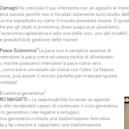
 Zamag
ni
ha concluso il suo intervento con un appello al mon
cerca sociale perché non si focalizzi solamente sullo studio del
quo ma soprattutto su come il mondo dovrebbe essere. E ques
he per gli studi in economia, dove auspica un pluralismo,
’economia capitalistica è solo una delle voci, uno dei modelli,
e possibilità di gestione delle risorse!
“Peace Economics”
La pace non è semplice assenza di
Intendere la pace come sicurezza rischia di allontanarci
tro, mentre possiamo intendere la pace come vera
a, come bene universale da vivere con l’altro. La Natura,
mune, può essere il veicolo perfetto per maturare questa
volezza!
“Economia generativa”
O MAGATTI –
La responsabilità ha senso se agendo
o altri rendendoli capaci di continuare il ciclo generativo.
ero generativo crea legame e sviluppo.
mia generativa richiede una trasformazione formativa
ata a far crescere e capacitare; una trasformazione