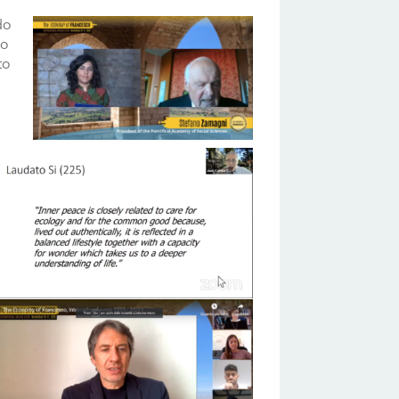
do
lo
to