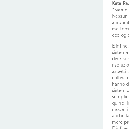
Kate Ra
“Siamo t
Nessun P
ambienta
metterc
ecologic
E infine
sistema 
diversi:
risoluzi
aspetti 
coltivat
hanno do
sistemic
semplic
quindi 
modelli 
anche la
mere pr
E infine