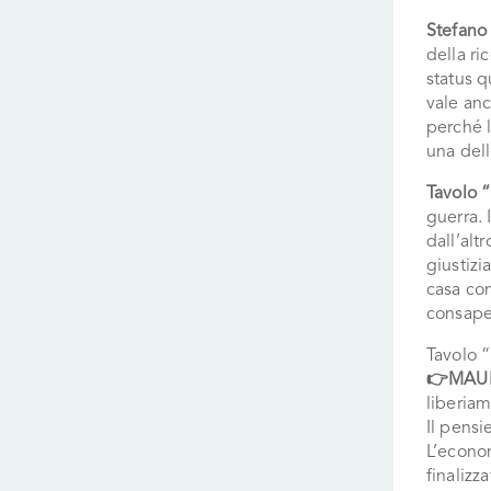
Stefano
della ri
status 
vale anc
perché l
una dell
Tavolo 
guerra. 
dall’al
giustizi
casa co
consape
Tavolo 
👉MAUR
liberiam
Il pensi
L’econo
finalizz