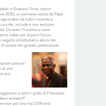
dalini e Graziano Tolve, hanno
bre 2020, un percorso voluto da Papa
ange-maker da tutto il mondo a
n uccide, include e non esclude,
a. Durante l’incontro si sono
premio nobel per la pace Yunus,
seguito sintetizziamo alcuni dei
 di azione dei giovani partecipanti.
purpose comune”
o di una
re uno
 Suggestivo e vero il grido di Francesca
ateci entrare!!!”
are non per loro ma CON loro!