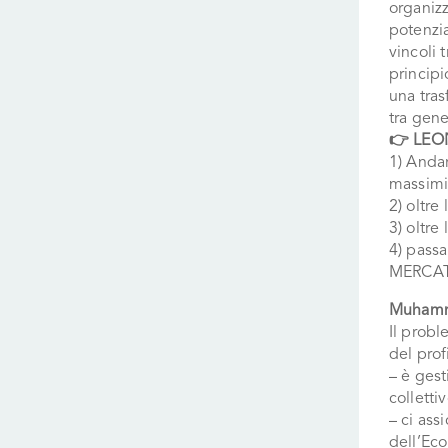
organizz
potenzia
vincoli 
principi
una tras
tra gene
👉 LE
1) Anda
massimiz
2) oltre
3) oltre
4) pass
MERCAT
Muhamm
Il probl
del prof
– è gest
colletti
– ci ass
dell’Ec