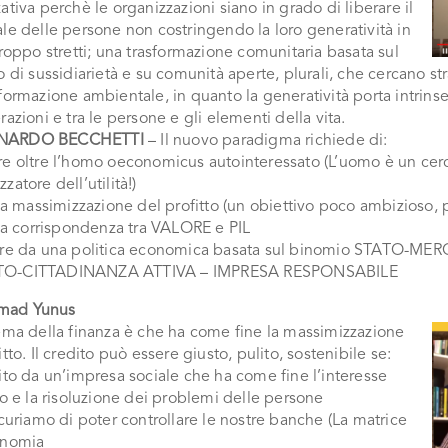
ativa perchè le organizzazioni siano in grado di liberare il
le delle persone non costringendo la loro generatività in
troppo stretti; una trasformazione comunitaria basata sul
o di sussidiarietà e su comunità aperte, plurali, che cercano s
formazione ambientale, in quanto la generatività porta intrins
razioni e tra le persone e gli elementi della vita.
ONARDO BECCHETTI
– Il nuovo paradigma richiede di:
re oltre l’homo oeconomicus autointeressato (L’uomo è un cer
zatore dell’utilità!)
 la massimizzazione del profitto (un obiettivo poco ambizioso, p
 la corrispondenza tra VALORE e PIL
are da una politica economica basata sul binomio STATO-ME
O-CITTADINANZA ATTIVA – IMPRESA RESPONSABILE
ad Yunus
ema della finanza è che ha come fine la massimizzazione
itto. Il credito può essere giusto, pulito, sostenibile se:
ito da un’impresa sociale che ha come fine l’interesse
vo e la risoluzione dei problemi delle persone
icuriamo di poter controllare le nostre banche (La matrice
onomia