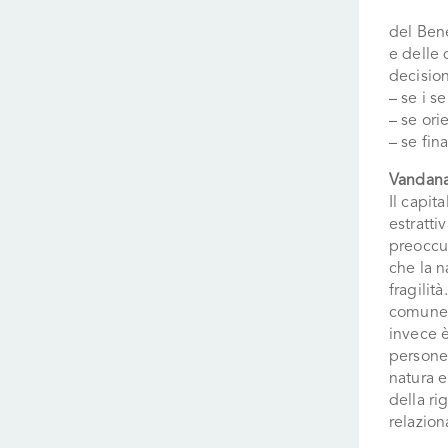
del Ben
e delle 
decision
– se i s
– se ori
– se fin
Vandana
Il capit
estratti
preoccup
che la n
fragilit
comune 
invece è
persone 
natura e
della ri
relazion