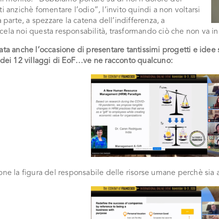
ti anzichè fomentare l’odio”, l’invito quindi a non voltarsi
ra parte, a spezzare la catena dell’indifferenza, a
ela noi questa responsabilità, trasformando ciò che non va in
ata anche l’occasione di presentare tantissimi progetti e idee 
 dei 12 villaggi di EoF…ve ne racconto qualcuno:
one la figura del responsabile delle risorse umane perchè sia al