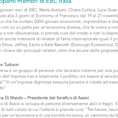
cipanti membri di EBC Italia.
giovani soci di EBC, Marta Avesani, Chiara Cuttica, Luca Guan
pato alla 3 giorni di Economy of Francesco dal 19 al 21 novem
co che ha invitato 2000 giovani economisti, imprenditori e ch
e con lui un patto per un’economia diversa, che fa vivere e no
 e non disumanizza, si prende cura del creato e non lo depred
ti anche interventi di relatori di fama internazionale quali il 
 Shiva, Jeffrey Sachs e Kate Raworth (Donough Economics). Di 
 chiave dei principali relatori, oltre che alcune delle proposte
le Turkson
resa è un gruppo di persone che lavorano insieme per una 
o dell’impresa non è solamente il profitto, ma essere al servizi
à””In un’impresa dignitosa nessuna persona è ridotta ad esse
to”
a Di Maiolo – Presidente del Serafico di Assisi
ico di Assisi si occupa di persone diversamente abili e fragili.
di tutti coloro di cui l’istituto si prende cura: “Per favore, lasci
o per un’economia e d una società inclusiva, un cammino da f