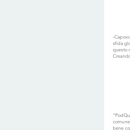
-Capovol
sfida gl
questo m
Creando 
“PodQues
comune a
bene c