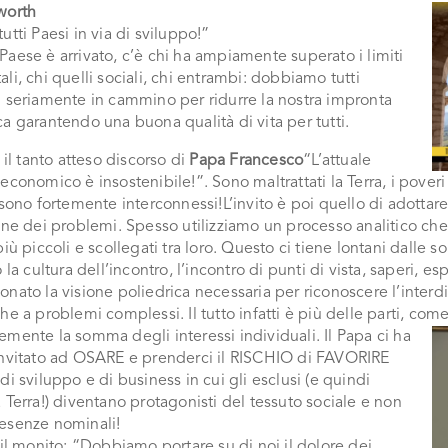
worth
utti Paesi in via di sviluppo!”
aese è arrivato, c’è chi ha ampiamente superato i limiti
li, chi quelli sociali, chi entrambi: dobbiamo tutti
i seriamente in cammino per ridurre la nostra impronta
a garantendo una buona qualità di vita per tutti.
, il tanto atteso discorso di
Papa Francesco
“L’attuale
economico è insostenibile!”. Sono maltrattati la Terra, i poveri e
 sono fortemente interconnessi!L’invito è poi quello di adottar
one dei problemi. Spesso utilizziamo un processo analitico che 
più piccoli e scollegati tra loro. Questo ci tiene lontani dalle 
o la cultura dell’incontro, l’incontro di punti di vista, saperi,
nato la visione poliedrica necessaria per riconoscere l’interd
he a problemi complessi. Il tutto infatti è più delle parti, c
emente la somma degli interessi individuali.
Il Papa ci ha
invitato ad OSARE e prenderci il RISCHIO di FAVORIRE
di sviluppo e di business in cui gli esclusi (e quindi
 Terra!) diventano protagonisti del tessuto sociale e non
esenze nominali!
 il monito: “Dobbiamo portare su di noi il dolore dei