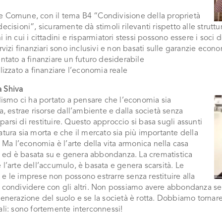
e Comune, con il tema B4 “Condivisione della proprietà
decisioni”, sicuramente dà stimoli rilevanti rispetto alle strutt
i in cui i cittadini e risparmiatori stessi possono essere i soci 
ervizi finanziari sono inclusivi e non basati sulle garanzie econ
entato a finanziare un futuro desiderabile
alizzato a finanziare l’economia reale
 Shiva
alismo ci ha portato a pensare che l’economia sia
va, estrae risorse dall’ambiente e dalla società senza
arsi di restituire. Questo approccio si basa sugli assunti
atura sia morta e che il mercato sia più importante della
à. Ma l’economia è l’arte della vita armonica nella casa
ed è basata su e genera abbondanza. La crematistica
 l’arte dell’accumulo, è basata e genera scarsità. Le
e le imprese non possono estrarre senza restituire alla
 condividere con gli altri. Non possiamo avere abbondanza se
generazione del suolo e se la società è rotta. Dobbiamo tornare
ali: sono fortemente interconnessi!