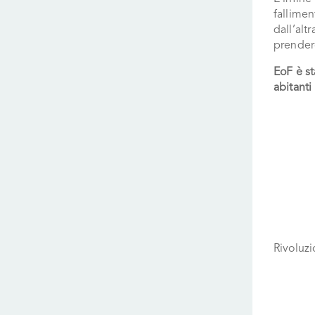
fallimen
dall’alt
prenderc
EoF è st
abitanti
Rivoluzi