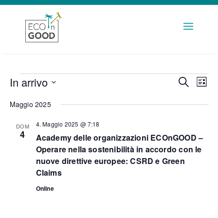
EVENTI
In arrivo
EVENTI
Eve
Cerca
Lista
RICERC
Vis
Seleziona
Maggio 2025
la
E
Nav
data.
VISTE
4. Maggio 2025 @ 7:18
DOM
NAVIG
4
Academy delle organizzazioni ECOnGOOD –
Operare nella sostenibilità in accordo con le
nuove direttive europee: CSRD e Green
Claims
Online