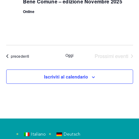
Bene Comune – edizione Novembre 2025
Online
Oggi
Prossimi eventi
Eventi
precedenti
Iscriviti al calendario
Italiano
Deutsch