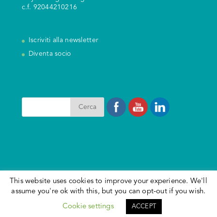
c.f. 92044210216
Iscriviti alla newsletter
Diventa socio
Search
I nostri Social
PHP Code Snippets
Powered By :
XYZScripts.com
This website uses cookies to improve your experience. We'll
Social media & sharing icons powered by
UltimatelySocial
assume you're ok with this, but you can opt-out if you wish.
Italiano
Deutsch
(
Tedesco
)
Cookie settings
ACCEPT