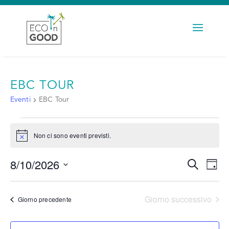
EBC TOUR
Eventi
EBC Tour
EVENTI
Non ci sono eventi previsti.
FOR
Notice
10.
8/10/2026
EVENTI
Eve
AGOSTO
Cerca
Giorn
RICERC
Vis
2026
Seleziona
la
E
Nav
data.
Giorno successivo
Giorno precedente
VISTE
NAVIG