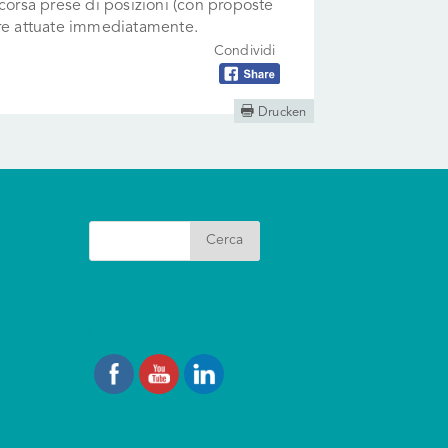
scorsa prese di posizioni (con proposte
ere attuate immediatamente.
Condividi

Drucken
Search
I nostri Social