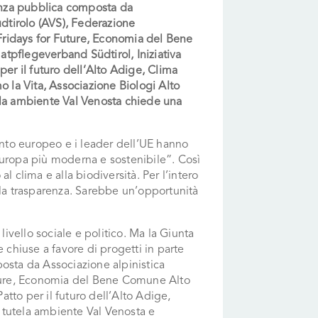
eanza pubblica composta da
dtirolo (AVS)
, Federazione
 Fridays for Future, Economia del Bene
atpflegeverband Südtirol,
Iniziativa
per il futuro dell’Alto Adige
, Clima
o la Vita, Associazione Biologi Alto
la ambiente Val Venosta chiede una
nto europeo e i leader dell’UE hanno
Europa più moderna e sostenibile”. Così
l clima e alla biodiversità. Per l’intero
 la trasparenza. Sarebbe un’opportunità
vello sociale e politico. Ma la Giunta
 chiuse a favore di progetti in parte
posta da Associazione alpinistica
Future, Economia del Bene Comune Alto
tto per il futuro dell’Alto Adige,
 tutela ambiente Val Venosta e