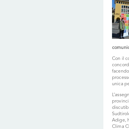
comunica
Con il 
concorda
facendo,
processo
unica pe
L’assegn
provinci
discutib
Sudtirol
Adige, H
Clima C