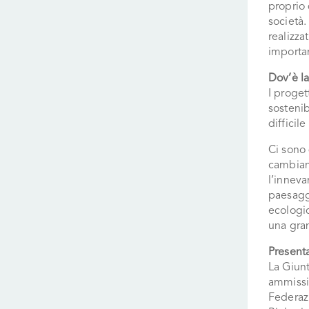
proprio 
società.
realizza
importan
Dov’è 
I proget
sostenib
difficil
Ci sono 
cambiame
l’inneva
paesagg
ecologi
una gran
Presenta
La Giunt
ammissib
Federaz