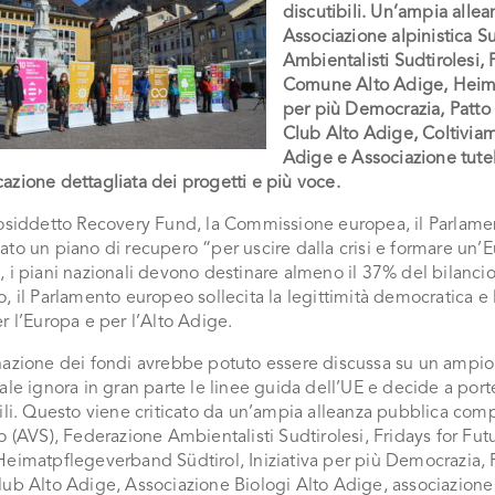
discutibili. Un’ampia all
Associazione alpinistica Su
Ambientalisti Sudtirolesi,
Comune Alto Adige,
Heim
per più Democrazia, Patto 
Club Alto Adige,
Coltiviam
Adige e Associazione tute
zione dettagliata dei progetti e più voce.
cosiddetto Recovery Fund, la Commissione europea, il Parlame
to un piano di recupero “per uscire dalla crisi e formare un’
 i piani nazionali devono destinare almeno il 37% del bilancio a
, il Parlamento europeo sollecita la legittimità democratica e
r l’Europa e per l’Alto Adige.
azione dei fondi avrebbe potuto essere discussa su un ampio li
ale ignora in gran parte le linee guida dell’UE e decide a porte
ili. Questo viene criticato da un’ampia alleanza pubblica com
o (AVS), Federazione Ambientalisti Sudtirolesi, Fridays for 
eimatpflegeverband Südtirol, Iniziativa per più Democrazia, Pa
lub Alto Adige, Associazione Biologi Alto Adige, associazione