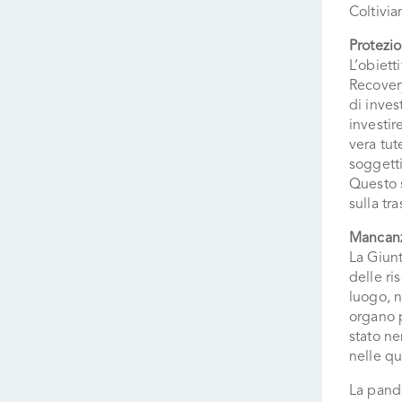
Coltivia
Protezi
L’obiett
Recovery
di inves
investir
vera tut
soggetti
Questo s
sulla tr
Mancanz
La Giunt
delle ri
luogo, n
organo p
stato ne
nelle qu
La pande