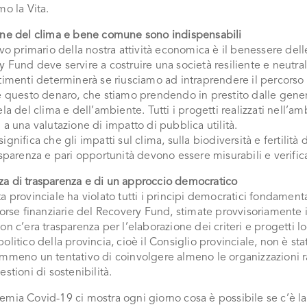
mo la Vita.
one del clima e bene comune sono indispensabili
ivo primario della nostra attività economica è il benessere dell
 Fund deve servire a costruire una società resiliente e neutra
timenti determinerà se riusciamo ad intraprendere il percorso
e questo denaro, che stiamo prendendo in prestito dalle genera
ela del clima e dell’ambiente. Tutti i progetti realizzati nell
 a una valutazione di impatto di pubblica utilità.
ignifica che gli impatti sul clima, sulla biodiversità e fertilità
asparenza e pari opportunità devono essere misurabili e verifica
a di trasparenza e di un approccio democratico
a provinciale ha violato tutti i principi democratici fondamenta
sorse finanziarie del Recovery Fund, stimate provvisoriamente i
on c’era trasparenza per l’elaborazione dei criteri e progetti lo
olitico della provincia, cioè il Consiglio provinciale, non è sta
mmeno un tentativo di coinvolgere almeno le organizzazioni ra
estioni di sostenibilità.
mia Covid-19 ci mostra ogni giorno cosa è possibile se c’è la 