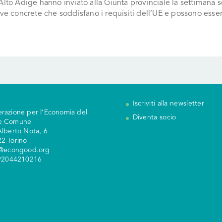
Alto Adige hanno inviato alla Giunta provinciale la settimana 
ive concrete che soddisfano i requisiti dell’UE e possono ess
Iscriviti alla newsletter
razione per l’Economia del
Diventa socio
e Comune
Alberto Nota, 6
2 Torino
y@econgood.org
 92044210216