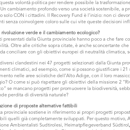
questa volontà politica per rendere possibile la trasformazion
 Un cambiamento profondo verso una società sostenibile, a pro
to solo CON i cittadini. Il Recovery Fund è l’inizio: non ci dev
ti senza coinvolgere coloro sulle cui vite queste decisioni inf
la rivoluzione verde e il cambiamento ecologico?
ti presentati dalla Giunta provinciale hanno poco a che fare co
ilità. Oltre alle critiche sopra citate, è anche sconcertante ch
e da conciliare con gli obiettivi europei di neutralità climatica, 
diversi clandestini nei 47 progetti selezionati dalla Giunta pro
nti climatici, ad esempio, come si possono giustificare i 21 m
mento nelle aree sciistiche dell’Alto Adige, con il loro massicc
io? O come si può rispettare gli obiettivi della missione 2 “
co” se mancano progetti per promuovere la biodiversità, sebb
de perdita di diversità naturale?
zione di proposte alternative fattibili
a provinciale sostiene in riferimento ai propri progetti propos
ili quelli già completamente sviluppati. Per questo motivo, As
ione Ambientalisti Sudtirolesi, Heimatpflegeverband Südtirol