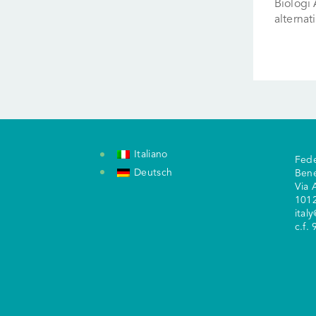
Biologi 
alternat
Italiano
Fede
Deutsch
Ben
V
ia 
1012
ital
c.f.