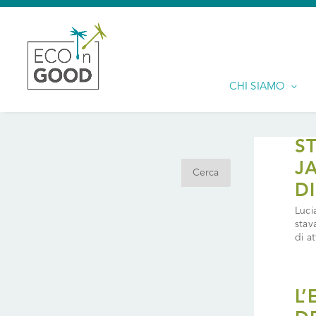
CHI SIAMO
Search
S
J
D
Luci
stav
di at
L