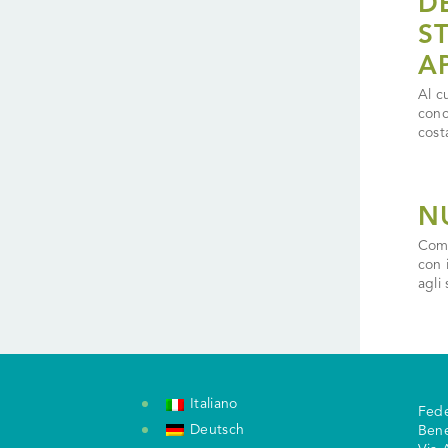
D
S
A
Al c
conc
cost
N
Come
con 
agli 
Italiano
Fede
Deutsch
Ben