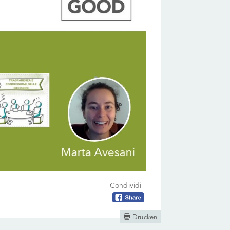
Condividi

Drucken