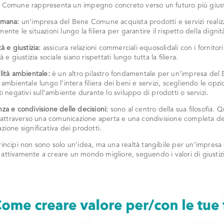
 Comune rappresenta un impegno concreto verso un futuro più giusto
umana
:
un’impresa del Bene Comune acquista prodotti e servizi realizz
ente le situazioni lungo la filiera per garantire il rispetto della digni
tà e giustizia
:
assicura relazioni commerciali equosolidali con i fornitori 
à e giustizia sociale siano rispettati lungo tutta la filiera.
lità ambientale
:
è un altro pilastro fondamentale per un’impresa del 
 ambientale lungo l’intera filiera dei beni e servizi, scegliendo le opz
ti negativi sull’ambiente durante lo sviluppo di prodotti o servizi.
za e condivisione delle decisioni
:
sono al centro della sua filosofia.
, attraverso una comunicazione aperta e una condivisione completa de
zione significativa dei prodotti.
rincipi non sono solo un’idea, ma una realtà tangibile per un’impres
ttivamente a creare un mondo migliore, seguendo i valori di giustizia,