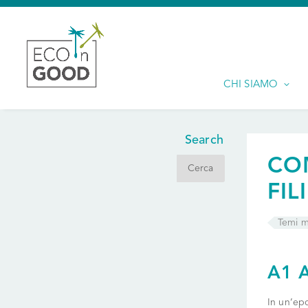
CHI SIAMO
Search
CO
FIL
Temi m
A1 
In un’epo