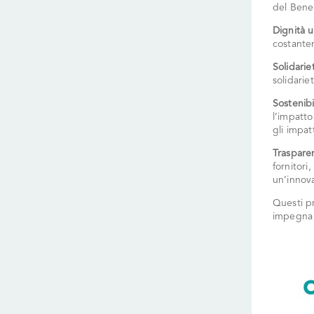
del Bene
Dignità 
costantem
Solidarie
solidariet
Sostenibi
l’impatto
gli impat
Trasparen
fornitori
un’innova
Questi p
impegna a