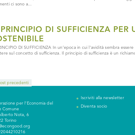
menti ci sono a...
L PRINCIPIO DI SUFFICIENZA PER
OSTENIBILE
RINCIPIO DI SUFFICIENZA In un’epoca in cui l’avidità sembra essere 
ttere sul concetto di sufficienza. Il principio di sufficienza è un richia
Post precedenti
Iscriviti alla newsletter
razione per l’Economia del
Diventa socio
e Comune
Alberto Nota, 6
2 Torino
y@econgood.org
 92044210216