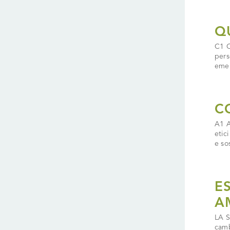
Q
C1 C
pers
emer
C
A1 A
etic
e sos
E
A
LA S
camb