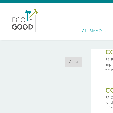
CHI SIAMO
Search
C
B1 F
impr
esig
C
E2 C
fond
un’en