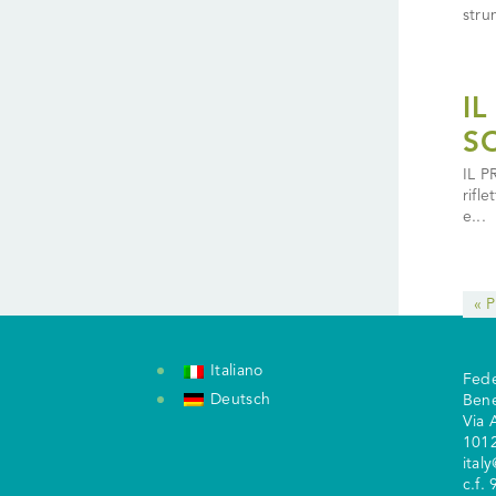
stru
I
S
IL P
rifle
e...
« 
Italiano
Fede
Deutsch
Ben
V
ia 
1012
ital
c.f.