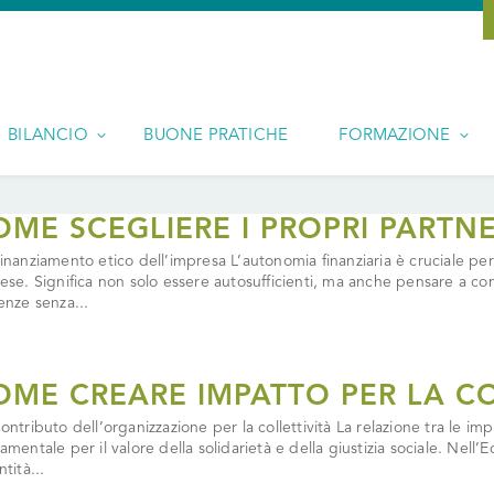
BILANCIO
BUONE PRATICHE
FORMAZIONE
OME SCEGLIERE I PROPRI PARTNE
inanziamento etico dell’impresa L’autonomia finanziaria è cruciale per g
ese. Significa non solo essere autosufficienti, ma anche pensare a c
enze senza...
OME CREARE IMPATTO PER LA C
ontributo dell’organizzazione per la collettività La relazione tra le im
amentale per il valore della solidarietà e della giustizia sociale. Ne
tità...