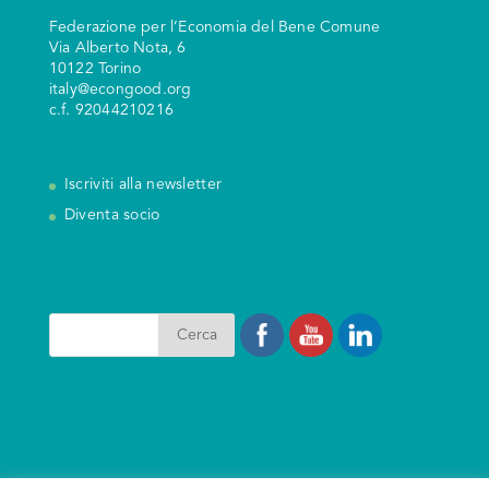
Federazione per l’Economia del Bene Comune
V
ia Alberto Nota, 6
10122 Torino
italy@econgood.org
c.f. 92044210216
Iscriviti alla newsletter
Diventa socio
Search
I nostri Social
PHP Code Snippets
Powered By :
XYZScripts.com