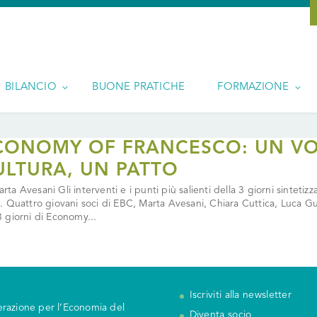
BILANCIO
BUONE PRATICHE
FORMAZIONE
CONOMY OF FRANCESCO: UN VO
ULTURA, UN PATTO
arta Avesani Gli interventi e i punti più salienti della 3 giorni sintet
ia. Quattro giovani soci di EBC, Marta Avesani, Chiara Cuttica, Luca G
 3 giorni di Economy...
Iscriviti alla newsletter
razione per l’Economia del
Diventa socio