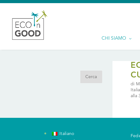
CHI SIAMO
Search
E
C
di M
Ital
alla
Italiano
Fede