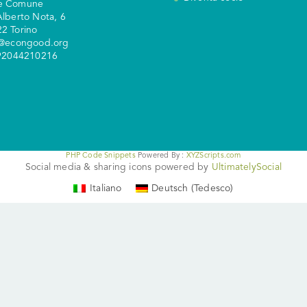
e Comune
Alberto Nota, 6
2 Torino
y@econgood.org
 92044210216
PHP Code Snippets
Powered By :
XYZScripts.com
Social media & sharing icons powered by
UltimatelySocial
Italiano
Deutsch
(
Tedesco
)