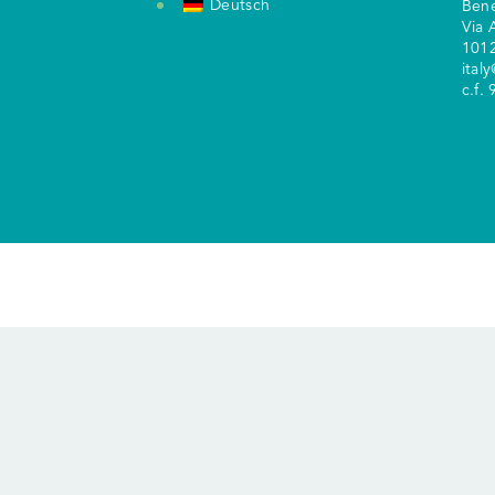
Deutsch
Ben
V
ia 
1012
ital
c.f.