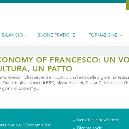
BILANCIO
BUONE PRATICHE
FORMAZIONE
CONOMY OF FRANCESCO: UN VO
ULTURA, UN PATTO
arta Avesani Gli interventi e i punti più salienti della 3 giorni sintet
ia. Quattro giovani soci di EBC, Marta Avesani, Chiara Cuttica, Luca G
 3 giorni di Economy...
Iscriviti alla newsletter
razione per l’Economia del
Diventa socio