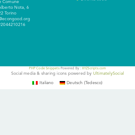
e Comune
Alberto Nota, 6
2 Torino
y@econgood.org
 92044210216
PHP Code Snippets
Powered By :
XYZScripts.com
Social media & sharing icons powered by
UltimatelySocial
Italiano
Deutsch
(
Tedesco
)