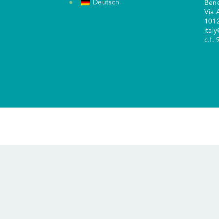
Deutsch
Ben
V
ia 
1012
ital
c.f.