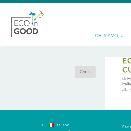
CHI SIAMO
Search
E
C
di M
Ital
alla
Italiano
Fede